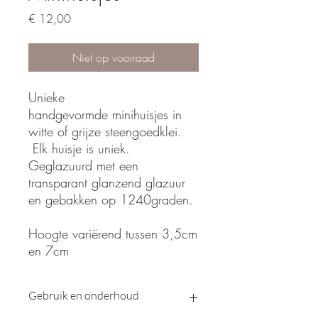
Prijs
€ 12,00
Niet op voorraad
Unieke
handgevormde minihuisjes in
witte of grijze steengoedklei.
Elk huisje is uniek.
Geglazuurd met een
transparant glanzend glazuur
en gebakken op 1240graden.
Hoogte variërend tussen 3,5cm
en 7cm
Gebruik en onderhoud